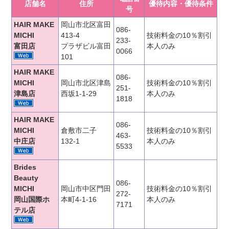
店舗名
住所
優待内容・優待条件
号
HAIR MAKE
岡山市北区富田
086-
MICHI
413-4
技術料金の10％割引
233-
富田店
プラザビル富田
本人のみ
0066
101
HAIR MAKE
086-
MICHI
岡山市北区津島
技術料金の10％割引
251-
津島店
西坂1-1-29
本人のみ
1818
HAIR MAKE
086-
MICHI
倉敷市二子
技術料金の10％割引
463-
中庄店
132-1
本人のみ
5533
Brides
Beauty
086-
MICHI
岡山市中区門田
技術料金の10％割引
272-
岡山国際ホ
本町4-1-16
本人のみ
7171
テル店