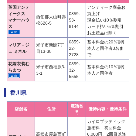
英国アンテ
アンティーク商品お
ィークス
0859-
買上げ
西伯郡大山町赤
マナーハウ
53-
現金払い10％割引
松626-5
ス
8144
カード払い5％割引
お土産品は除く
0859-
基本料金の20％割引
マリア－ジ
米子市新開7丁
22-
本人と同伴者3名ま
ュ ミネル
目13-38
2728
で
花嫁衣装む
0859-
米子市西福原3-
基本料金の10％割引
らまつ
32-
3-1
本人と同伴者
5555
香川県
電話番
店舗名
住所
優待内容・優待条件
号
カイロプラティック
施術料：初回料金
高松市屋島西町
6,000円、2回目以降