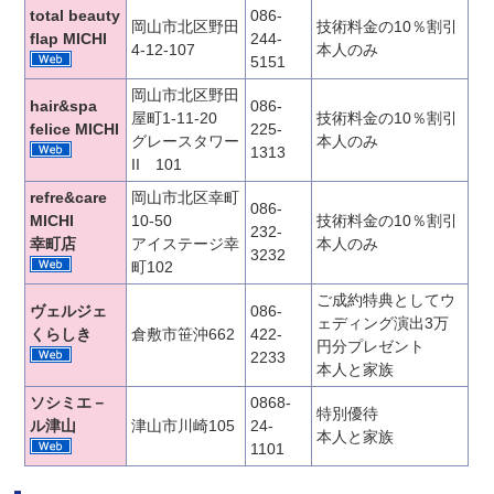
total beauty
086-
岡山市北区野田
技術料金の10％割引
flap MICHI
244-
4-12-107
本人のみ
5151
岡山市北区野田
hair&spa
086-
屋町1-11-20
技術料金の10％割引
felice MICHI
225-
グレースタワー
本人のみ
1313
II 101
refre&care
岡山市北区幸町
086-
MICHI
10-50
技術料金の10％割引
232-
幸町店
アイステージ幸
本人のみ
3232
町102
ご成約特典としてウ
ヴェルジェ
086-
ェディング演出3万
くらしき
倉敷市笹沖662
422-
円分プレゼント
2233
本人と家族
ソシミエ－
0868-
特別優待
ル津山
津山市川崎105
24-
本人と家族
1101