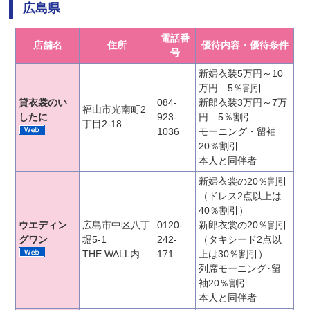
広島県
電話番
店舗名
住所
優待内容・優待条件
号
新婦衣装5万円～10
万円 5％割引
貸衣裳のい
084-
新郎衣装3万円～7万
福山市光南町2
したに
923-
円 5％割引
丁目2-18
1036
モーニング・留袖
20％割引
本人と同伴者
新婦衣裳の20％割引
（ドレス2点以上は
40％割引）
ウエディン
広島市中区八丁
0120-
新郎衣裳の20％割引
グワン
堀5-1
242-
（タキシード2点以
THE WALL内
171
上は30％割引）
列席モーニング･留
袖20％割引
本人と同伴者