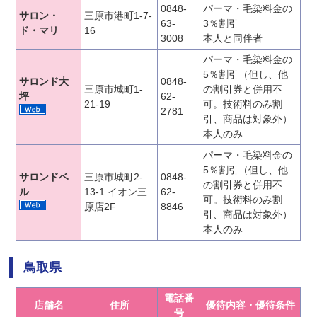
0848-
パーマ・毛染料金の
サロン・
三原市港町1-7-
63-
3％割引
ド・マリ
16
3008
本人と同伴者
パーマ・毛染料金の
5％割引（但し、他
サロンド大
0848-
三原市城町1-
の割引券と併用不
坪
62-
21-19
可。技術料のみ割
2781
引、商品は対象外）
本人のみ
パーマ・毛染料金の
5％割引（但し、他
サロンドベ
三原市城町2-
0848-
の割引券と併用不
ル
13-1 イオン三
62-
可。技術料のみ割
原店2F
8846
引、商品は対象外）
本人のみ
鳥取県
電話番
店舗名
住所
優待内容・優待条件
号